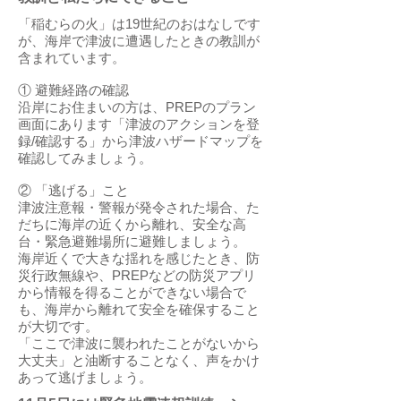
「稲むらの火」は19世紀のおはなしです
が、海岸で津波に遭遇したときの教訓が
含まれています。
① 避難経路の確認
沿岸にお住まいの方は、PREPのプラン
画面にあります「津波のアクションを登
録/確認する」から津波ハザードマップを
確認してみましょう。
② 「逃げる」こと
津波注意報・警報が発令された場合、た
だちに海岸の近くから離れ、安全な高
台・緊急避難場所に避難しましょう。
海岸近くで大きな揺れを感じたとき、防
災行政無線や、PREPなどの防災アプリ
から情報を得ることができない場合で
も、海岸から離れて安全を確保すること
が大切です。
「ここで津波に襲われたことがないから
大丈夫」と油断することなく、声をかけ
あって逃げましょう。