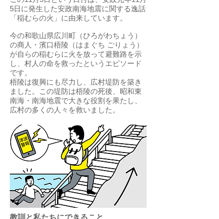
5日に発生した安政南海地震に関する逸話
「稲むらの火」に由来しています。
今の和歌山県広川町（ひろがわちょう）
の商人・濱口梧陵（はまぐち ごりょう）
が自らの稲むらに火を放って避難路を示
し、村人の命を救ったというエピソード
です。
梧陵は復興にも尽力し、広村堤防を築き
ました。この堤防は梧陵の死後、昭和東
南海・南海地震で大きな役割を果たし、
広村の多くの人々を救いました。
教訓と私たちにできること