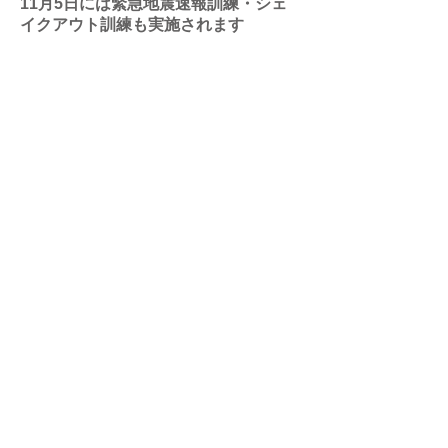
11月5日には緊急地震速報訓練・シェ
イクアウト訓練も実施されます
津波防災の日にあわせて、11月5日には緊
急地震速報訓練や「シェイクアウト」訓
練が各地で実施されます。
​この機会に被災時にどう行動し、どう逃
げるか、確認してみてはいかがでしょう
か？
緊急地震速報の訓練（令和2年11月5日）
- 気象庁
https://www.data.jma.go.jp/svd/eew/data/n
c/kunren/2020/02/kunren.html
2020年緊急地震速報シェイクアウト訓練
https://www.hoseigakkai.jp/shakeout/soku
ho_renkei.html
用語解説：「シェイクアウト」とは？ …
米国発の一斉防災訓練。「まず低く、頭
を守り、動かない」という地震時の安全
確保行動の基本を身につける。
▶ 関連するコンテンツ：「
地震に備え
る！
」