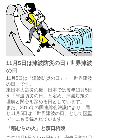
11月5日は津波防災の日 / 世界津波
の日
11月5日は「津波防災の日」・「世界津波
の日」です。
東日本大震災の後、日本では毎年11月5日
を「津波防災の日」と定め、津波対策の
理解と関心を深める日としています。
また、2015年の国連総会決議により、同
じ11月5日は「世界津波の日」として
国際
デー
にも登録されています。
「稲むらの火」と濱口梧陵
この11月5日という日付は、安政元年11月